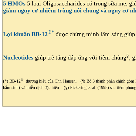
5 HMOs
5 loại Oligosaccharides có trong sữa mẹ, g
giảm nguy cơ nhiễm trùng nói chung và nguy cơ nh
®*
Lợi khuẩn BB-12
được chứng minh lâm sàng giú
§
Nucleotides
giúp trẻ tăng đáp ứng với tiêm chủng
, 
®
(*) BB-12
: thương hiệu của Chr. Hansen. (¶) Bộ 3 thành phần chính gồm HM
bẩm sinh) và miễn dịch đặc hiệu. (§) Pickering et al. (1998) sau tiêm phòng