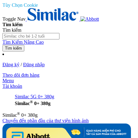
Tùy Chọn Cookie
Toggle Nav
Tìm kiếm
Tìm kiếm
Tìm Kiếm Nâng Cao
Tìm kiếm
Đăng ký
/
Đăng nhập
Theo dõi đơn hàng
Menu
Tài khoản
Similac 5G 0+ 380g
®
Similac
0+ 380g
®
Similac
0+ 380g
Chuyển đến phần đầu của thư viện hình ảnh