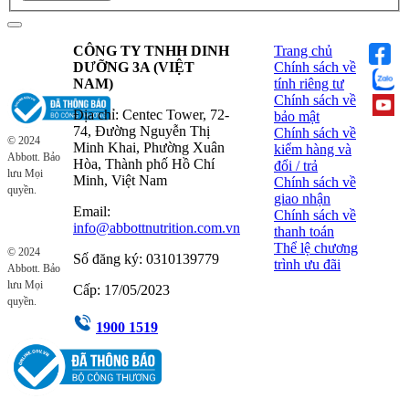
CÔNG TY TNHH DINH
Trang chủ
DƯỠNG 3A (VIỆT
Chính sách về
NAM)
tính riêng tư
Chính sách về
Địa chỉ: Centec Tower, 72-
bảo mật
74, Đường Nguyễn Thị
Chính sách về
© 2024
Minh Khai, Phường Xuân
kiểm hàng và
Abbott. Bảo
Hòa, Thành phố Hồ Chí
đổi / trả
lưu Mọi
Minh, Việt Nam
Chính sách về
quyền.
giao nhận
Email:
Chính sách về
info@abbottnutrition.com.vn
thanh toán
Thể lệ chương
© 2024
Số đăng ký: 0310139779
trình ưu đãi
Abbott. Bảo
lưu Mọi
Cấp: 17/05/2023
quyền.
1900 1519